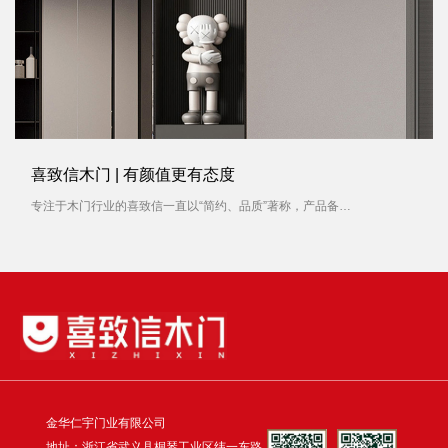
喜致信木门 | 有颜值更有态度
专注于木门行业的喜致信一直以“简约、品质”著称，产品备受消费者青睐。对待每一扇木门产品，喜致信木门容不得有一丝马虎，就像对待一件艺术品，从选材到制作，每一个过程都被严格要求。
金华仁宇门业有限公司
地址：浙江省武义县桐琴工业区纬一东路