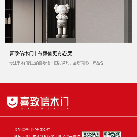
喜致信木门 | 有颜值更有态度
专注于木门行业的喜致信一直以“简约、品质”著称，产品备受消费者青睐。对待每一扇木门产品，喜致信木门容不得有一丝马虎，就像对待一件艺术品，从选材到制作，每一个过程都被严格要求。
金华仁宇门业有限公司
地址：浙江省武义县桐琴工业区纬一东路