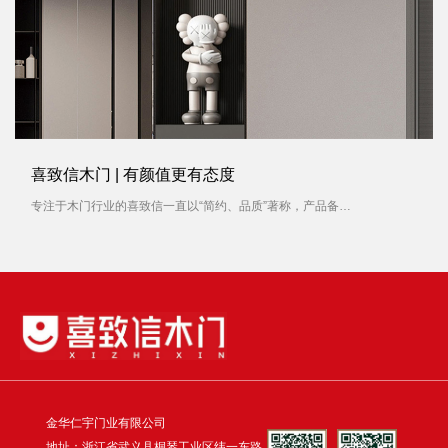
喜致信木门 | 有颜值更有态度
专注于木门行业的喜致信一直以“简约、品质”著称，产品备受消费者青睐。对待每一扇木门产品，喜致信木门容不得有一丝马虎，就像对待一件艺术品，从选材到制作，每一个过程都被严格要求。
金华仁宇门业有限公司
地址：浙江省武义县桐琴工业区纬一东路